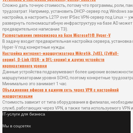
Сложно дать точную стоимость, потому что программы, роли, па
трудозатрат. Например, установить DHCP-сервер под Windows зан
настройка, а настроить L2TP over IPSec VPN-сервер под Linux — уж
развернуть полномасштабную инфраструктуру на базе AD может 
предварительное написание ТЗ).
Развертывание гипервизора на базе Microsoft® Hyper-V
В задачу входит предварительная настройка сервера, установка
Hyper-V под конкретные нужды.
Настройка интернет-маршрутизатора Mikrotik, ZyXEL (ZyWall-
серии), D-Link (DSR- и DFL-серии) и других устройств
корпоративного уровня
Данные устройства подразумевают более широкие возможности и
маршрутизаторами уровня SOHO, поэтому конкретные трудозатра
Минимально это занимает 1 час.
Объединение офисов в единую сеть через VPN с настройкой
маршрутизации
Стоимость зависит от типа оборудования в филиалах, необходи
служб, работающих через VPN, а также типа используемого VPN и
IT-услуги для бизнеса
Мы в соцсетях